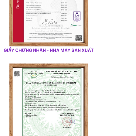
GIẤY CHỨNG NHẬN - NHÀ MÁY SẢN XUẤT