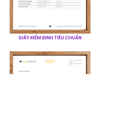
GIẤY KIỂM ĐỊNH TIÊU CHUẨN