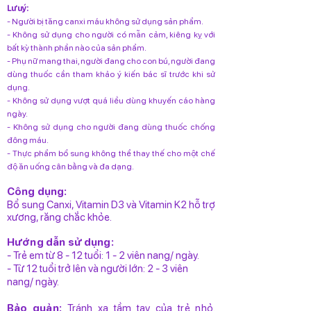
Lưu ý:
- Người bị tăng canxi máu không sử dụng sản phẩm.
- Không sử dụng cho người có mẫn cảm, kiêng kỵ với
bất kỳ thành phần nào của sản phẩm.
- Phụ nữ mang thai, người đang cho con bú, người đang
dùng thuốc cần tham khảo ý kiến bác sĩ trước khi sử
dụng.
- Không sử dụng vượt quá liều dùng khuyến cáo hàng
ngày.
- Không sử dụng cho người đang dùng thuốc chống
đông máu.
- Thực phẩm bổ sung không thể thay thế cho một chế
độ ăn uống cân bằng và đa dạng.
Công dụng:
Bổ sung Canxi, Vitamin D3 và Vitamin K2 hỗ trợ
xương, răng chắc khỏe.
Hướng dẫn sử dụng:
- Trẻ em từ 8 - 12 tuổi: 1 - 2 viên nang/ ngày.
- Từ 12 tuổi trở lên và người lớn: 2 - 3 viên
nang/ ngày.
Bảo quản:
Tránh xa tầm tay của trẻ nhỏ.