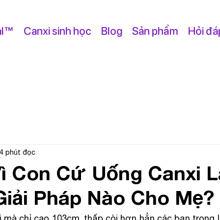
al™
Canxi sinh học
Blog
Sản phẩm
Hỏi đá
4 phút đọc
ì Con Cứ Uống Canxi L
Giải Pháp Nào Cho Mẹ?
i mà chỉ cao 103cm, thấp còi hơn hẳn các bạn trong l