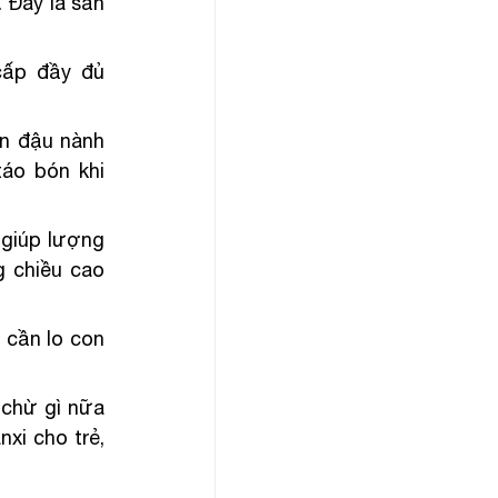
Đây là sản 
ấp đầy đủ 
n đậu nành 
áo bón khi 
giúp lượng 
 chiều cao 
cần lo con 
chừ gì nữa 
i cho trẻ, 