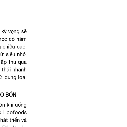
kỳ vọng sẽ 
học có hàm 
chiều cao, 
ử siêu nhỏ, 
ấp thu qua 
thải nhanh 
ử dụng loại 
ÁO BÓN
ón khi uống 
c Lipofoods 
át triển và 