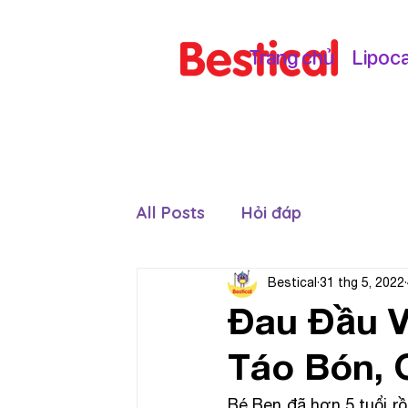
Trang chủ
Lipoc
All Posts
Hỏi đáp
Bestical
31 thg 5, 2022
Đau Đầu V
Táo Bón, 
Bé Ben đã hơn 5 tuổi rồ