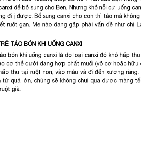
canxi để bổ sung cho Ben. Nhưng khổ nỗi cứ uống canxi
ng đi ị được. Bổ sung canxi cho con thì táo mà không 
hết ruột gan. Mẹ nào đang gặp phải vấn đề như chị La
TRẺ TÁO BÓN KHI UỐNG CANXI
áo bón khi uống canxi là do loại canxi đó khó hấp thu
ào cơ thể dưới dạng hợp chất muối (vô cơ hoặc hữu cơ
ấp thu tại ruột non, vào máu và đi đến xương răng. K
 tử quá lớn, chúng sẽ không chui qua được màng tế 
ruột già.