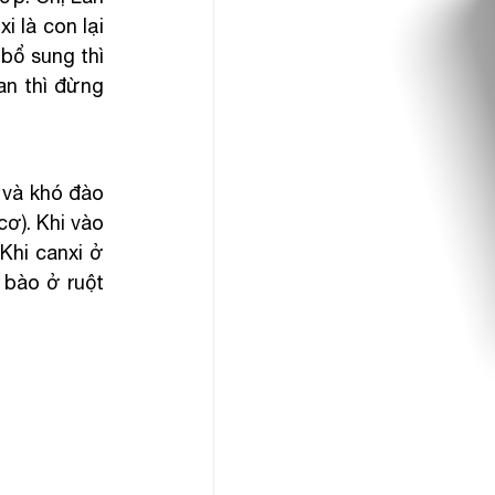
 là con lại 
bổ sung thì 
n thì đừng 
 và khó đào 
). Khi vào 
hi canxi ở 
bào ở ruột 