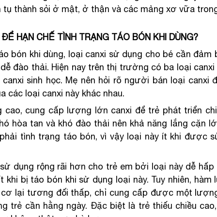
ch tụ thành sỏi ở mật, ở thận và các mảng xơ vữa tron
 ĐỂ HẠN CHẾ TÌNH TRẠNG TÁO BÓN KHI DÙNG?
áo bón khi dùng, loại canxi sử dụng cho bé cần đảm b
dễ đào thải. Hiện nay trên thị trường có ba loại canxi đ
canxi sinh học. Mẹ nên hỏi rõ người bán loại canxi đ
ủa các loại canxi này khác nhau.
cao, cung cấp lượng lớn canxi để trẻ phát triển chiề
khó hòa tan và khó đào thải nên khả năng lắng cặn lớ
hải tình trạng táo bón, vì vậy loại này ít khi được 
ử dụng rộng rãi hơn cho trẻ em bởi loại này dễ hấp t
ít khi bị táo bón khi sử dụng loại này. Tuy nhiên, hàm 
ơ lại tương đối thấp, chỉ cung cấp được một lượng 
 trẻ cần hằng ngày. Đặc biệt là trẻ thiếu chiều cao,