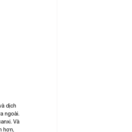
à dịch 
a ngoài. 
anxi. Và 
m hơn, 