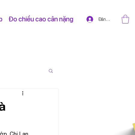
p
Đo chiều cao cân nặng
Đăng nhập
à
ớp. Chị Lan 