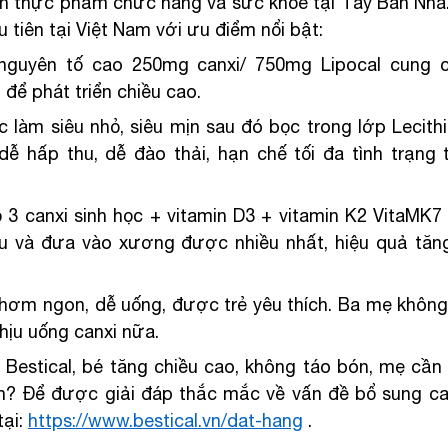
n thực phẩm chức năng và sức khỏe tại Tây Ban Nha. 
 tiên tại Việt Nam với ưu điểm nổi bật:
nguyên tố cao 250mg canxi/ 750mg Lipocal cung c
 để phát triển chiều cao.
 làm siêu nhỏ, siêu mịn sau đó bọc trong lớp Lecithi
 dễ hấp thu, dễ đào thải, hạn chế tối đa tình trạng t
 canxi sinh học + vitamin D3 + vitamin K2 VitaMK7 
u và đưa vào xương được nhiều nhất, hiệu quả tăng
 thơm ngon, dễ uống, được trẻ yêu thích. Ba mẹ không 
hịu uống canxi nữa.
 Bestical, bé tăng chiều cao, không táo bón, mẹ cần 
? Để được giải đáp thắc mắc về vấn đề bổ sung canx
ại: 
https://www.bestical.vn/dat-hang
 .