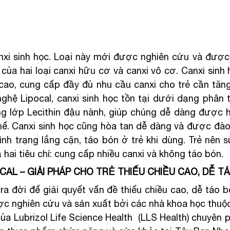
anxi sinh học. Loại này mới được nghiên cứu và được 
ủa hai loại canxi hữu cơ và canxi vô cơ. Canxi sinh 
cao, cung cấp đầy đủ nhu cầu canxi cho trẻ cần tăng 
ghệ Lipocal, canxi sinh học tồn tại dưới dạng phân t
g lớp Lecithin đậu nành, giúp chúng dễ dàng được h
hể. Canxi sinh học cũng hòa tan dễ dàng và được đào 
ình trạng lắng cặn, táo bón ở trẻ khi dùng. Trẻ nên s
hai tiêu chí: cung cấp nhiều canxi và không táo bón.
ICAL – GIẢI PHÁP CHO TRẺ THIẾU CHIỀU CAO, DỄ T
 ra đời để giải quyết vấn đề thiếu chiều cao, dễ táo b
ược nghiên cứu và sản xuất bởi các nhà khoa học thuộ
a Lubrizol Life Science Health  (LLS Health) chuyên ph