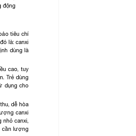
g động 
ảo tiêu chí 
ó là: canxi 
ịnh dùng là 
u cao, tuy 
n. Trẻ dùng 
sử dụng cho 
hu, dễ hòa 
lượng canxi 
nhỏ canxi, 
 cần lượng 