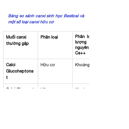
Bảng so sánh canxi sinh học Bestical và 
một số loại canxi hữu cơ
Phân loại Hàm 
Muối canxi 
Phân loại
lượng canxi 
thường gặp
nguyên tố 
Ca++
Calci 
Hữu cơ
Khoảng 8,2%
Glucoheptona
t
Calci Gluconat
Hữu cơ
Khoảng 9,3%
Calci Ascorbat
Hữu cơ
Khoảng 10,3%
Calci Lipocal
Sinh học 
Khoảng 
33,33%