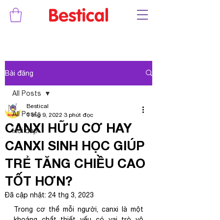
Bài đăng
All Posts
Bestical
All Posts
1 thg 9, 2022
3 phút đọc
CANXI HỮU CƠ HAY
Hỏi đáp
CANXI SINH HỌC GIÚP
TRẺ TĂNG CHIỀU CAO
TỐT HƠN?
Đã cập nhật:
24 thg 3, 2023
Trong cơ thể mỗi người, canxi là một 
khoáng chất thiết yếu có vai trò vô 