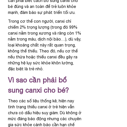
cần phải biết cách bổ sung canxi cho 
bé đúng và an toàn để trẻ luôn khỏe 
mạnh, đảm bảo sự phát triển tối ưu.
Trong cơ thể con người, canxi chỉ 
chiếm 2% trọng lượng (trong đó 99% 
canxi nằm trong xương và răng còn 1% 
nằm trong máu, dịch nội bào…), dù vậy, 
loại khoáng chất này rất quan trọng, 
không thể thiếu. Theo đó, nếu cơ thể 
nếu thừa hoặc thiếu canxi đều gây ra 
những hệ lụy sức khỏe khôn lường, 
đặc biệt là trẻ nhỏ.
Vì sao cần phải bổ 
sung canxi cho bé?
Theo các số liệu thống kê, hiện nay 
tình trạng thiếu canxi ở trẻ hiện vẫn 
chưa có dấu hiệu suy giảm. Dù không ở 
mức đáng báo động nhưng các chuyên 
gia sức khỏe cảnh báo cần hạn chế 