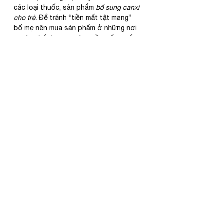
các loại thuốc, sản phẩm 
bổ sung canxi 
cho trẻ
. Để tránh “tiền mất tật mang” 
bố mẹ nên mua sản phẩm ở những nơi 
uy tín, chất lượng, có nguồn gốc, xuất 
xứ, được kiểm định chất lượng và nhãn 
mác rõ ràng.
Cẩn thận liều lượng sử 
dụng
Không chỉ canxi mà bất cứ loại vitamin, 
khoáng chất hay loại thuốc nào cũng 
đều quy định liều lượng bổ sung phù 
hợp với từng lứa tuổi để đảm bảo an 
toàn và tính hiệu quả. Do đó, khi 
bổ 
sung canxi cho bé
 thông qua các sản 
phẩm thuốc, bố mẹ cần chú ý đến liều 
lượng sử dụng khuyến cáo của nhà 
sản xuất, hoặc dùng theo chỉ định của 
bác sĩ không nên nóng vội vì con bị 
thiếu canxi mà bổ sung quá liều, quá 