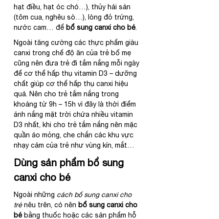
hạt điều, hạt óc chó…), thủy hải sản 
(tôm cua, nghêu sò…), lòng đỏ trứng, 
nước cam… để 
bổ sung canxi cho bé
. 
Ngoài tăng cường các thực phẩm giàu 
canxi trong chế độ ăn của trẻ bố mẹ 
cũng nên đưa trẻ đi tắm nắng mỗi ngày 
để cơ thể hấp thụ vitamin D3 – dưỡng 
chất giúp cơ thể hấp thụ canxi hiệu 
quả. Nên cho trẻ tắm nắng trong 
khoảng từ 9h – 15h vì đây là thời điểm 
ánh nắng mặt trời chứa nhiều vitamin 
D3 nhất, khi cho trẻ tắm nắng nên mặc 
quần áo mỏng, che chắn các khu vực 
nhạy cảm của trẻ như vùng kín, mắt…
Dùng sản phẩm bổ sung 
canxi cho bé
Ngoài những 
cách bổ sung canxi cho 
trẻ
 nêu trên, có nên 
bổ sung canxi cho 
bé
 bằng thuốc hoặc các sản phẩm hỗ 