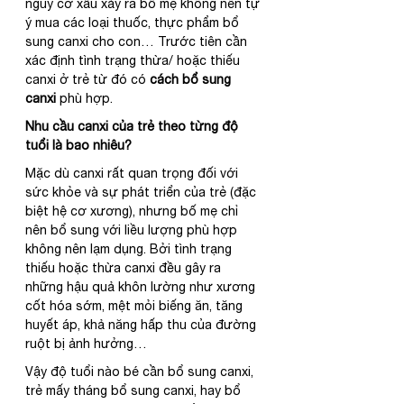
nguy cơ xấu xảy ra bố mẹ không nên tự 
ý mua các loại thuốc, thực phẩm bổ 
sung canxi cho con… Trước tiên cần 
xác định tình trạng thừa/ hoặc thiếu 
canxi ở trẻ từ đó có 
cách bổ sung 
canxi
 phù hợp.
Nhu cầu canxi của trẻ theo từng độ 
tuổi là bao nhiêu?
Mặc dù canxi rất quan trọng đối với 
sức khỏe và sự phát triển của trẻ (đặc 
biệt hệ cơ xương), nhưng bố mẹ chỉ 
nên bổ sung với liều lượng phù hợp 
không nên lạm dụng. Bởi tình trạng 
thiếu hoặc thừa canxi đều gây ra 
những hậu quả khôn lường như xương 
cốt hóa sớm, mệt mỏi biếng ăn, tăng 
huyết áp, khả năng hấp thu của đường 
ruột bị ảnh hưởng…
Vậy độ tuổi nào bé cần bổ sung canxi, 
trẻ mấy tháng bổ sung canxi, hay bổ 