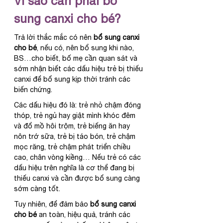
Vì sao cần phải bổ 
sung canxi cho bé?
Trả lời thắc mắc có nên 
bổ sung canxi 
cho bé
, nếu có, nên bổ sung khi nào, 
BS…cho biết, bố mẹ cần quan sát và 
sớm nhận biết các dấu hiệu trẻ bị thiếu 
canxi để bổ sung kịp thời tránh các 
biến chứng.
Các dấu hiệu đó là: trẻ nhỏ chậm đóng 
thóp, trẻ ngủ hay giật mình khóc đêm 
và đổ mồ hôi trộm, trẻ biếng ăn hay 
nôn trớ sữa, trẻ bị táo bón, trẻ chậm 
mọc răng, trẻ chậm phát triển chiều 
cao, chân vòng kiềng… Nếu trẻ có các 
dấu hiệu trên nghĩa là cơ thể đang bị 
thiếu canxi và cần được bổ sung càng 
sớm càng tốt.
Tuy nhiên, để đảm bảo 
bổ sung canxi 
cho bé
 an toàn, hiệu quả, tránh các 