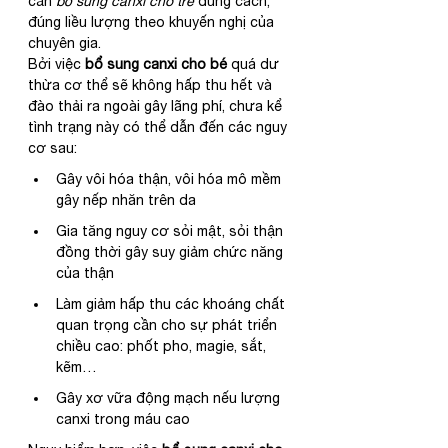
cần 
bổ sung canxi cho trẻ
 đúng cách, 
đúng liều lượng theo khuyến nghị của 
chuyên gia.
Bởi việc 
bổ sung canxi cho bé
 quá dư 
thừa cơ thể sẽ không hấp thu hết và 
đào thải ra ngoài gây lãng phí, chưa kể 
tình trạng này có thể dẫn đến các nguy 
cơ sau:
Gây vôi hóa thận, vôi hóa mô mềm 
gây nếp nhăn trên da
Gia tăng nguy cơ sỏi mật, sỏi thận 
đồng thời gây suy giảm chức năng 
của thận
Làm giảm hấp thu các khoáng chất 
quan trọng cần cho sự phát triển 
chiều cao: phốt pho, magie, sắt, 
kẽm…
Gây xơ vữa động mạch nếu lượng 
canxi trong máu cao