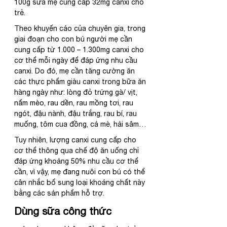
100g sữa mẹ cung cấp 32mg canxi cho 
trẻ.
Theo khuyến cáo của chuyên gia, trong 
giai đoạn cho con bú người mẹ cần 
cung cấp từ 1.000 – 1.300mg canxi cho 
cơ thể mỗi ngày để đáp ứng nhu cầu 
canxi. Do đó, mẹ cần tăng cường ăn 
các thực phẩm giàu canxi trong bữa ăn 
hàng ngày như: lòng đỏ trứng gà/ vịt, 
nấm mèo, rau dền, rau mồng tơi, rau 
ngót, đậu nành, đậu trắng, rau bí, rau 
muống, tôm cua đồng, cá mè, hải sâm…
Tuy nhiên, lượng canxi cung cấp cho 
cơ thể thông qua chế độ ăn uống chỉ 
đáp ứng khoảng 50% nhu cầu cơ thể 
cần, vì vậy, mẹ đang nuôi con bú có thể 
cân nhắc bổ sung loại khoáng chất này 
bằng các sản phẩm hỗ trợ.
Dùng sữa công thức