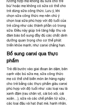
rường hợp mẹ không đủ sữa cho trẻ 
bú/ hoặc mẹ không có sữa có thể cho 
trẻ dùng sữa công thức. Lưu ý, khi 
chọn sữa công thức mẹ nên chú ý 
chọn loại sữa phù hợp với độ tuổi của 
trẻ cũng như các thành phần có trong 
sữa. Điều này giúp trẻ tăng hấp thu và 
đảm bảo bổ sung đầy đủ các chất dinh 
dưỡng quan trọng cho cơ thể phát 
triển khỏe mạnh, như canxi chẳng hạn.
Bổ sung canxi qua thực 
phẩm
Trẻ đã bước vào giai đoạn ăn dặm, bên 
cạnh việc bú sữa mẹ, sữa công thức 
mẹ có thể chế biến món ăn hàng ngày 
cho trẻ bằng các thực phẩm giàu canxi 
phù hợp với độ tuổi như: các loại rau lá 
xanh đậm (rau chân vịt, cải bó xôi, cải 
xoăn…), sữa và các chế phẩm từ sữa , 
các loại đậu và hạt (hạt mè, hạnh nhân, 