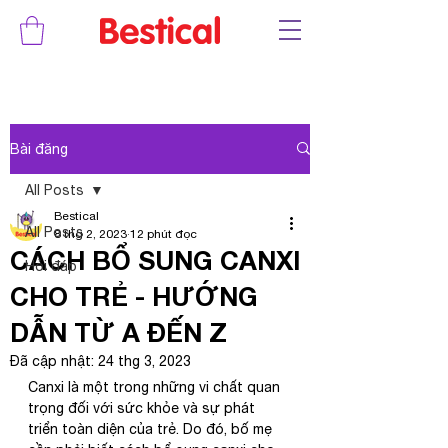
Bài đăng
All Posts
Bestical
All Posts
8 thg 2, 2023
12 phút đọc
CÁCH BỔ SUNG CANXI
Hỏi đáp
CHO TRẺ - HƯỚNG
DẪN TỪ A ĐẾN Z
Đã cập nhật:
24 thg 3, 2023
Canxi là một trong những vi chất quan 
trọng đối với sức khỏe và sự phát 
triển toàn diện của trẻ. Do đó, bố mẹ 