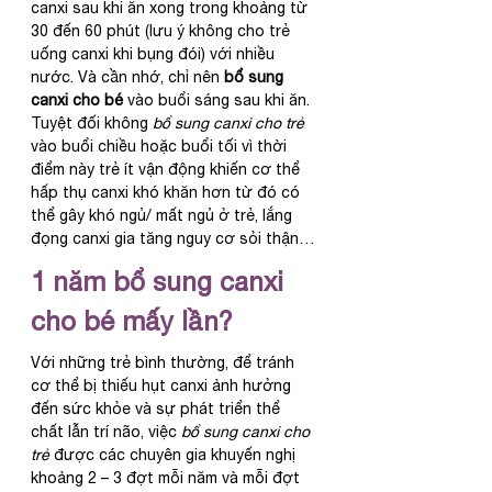
canxi sau khi ăn xong trong khoảng từ 
30 đến 60 phút (lưu ý không cho trẻ 
uống canxi khi bụng đói) với nhiều 
nước. Và cần nhớ, chỉ nên 
bổ sung 
canxi cho bé
 vào buổi sáng sau khi ăn. 
Tuyệt đối không 
bổ sung canxi cho trẻ
vào buổi chiều hoặc buổi tối vì thời 
điểm này trẻ ít vận động khiến cơ thể 
hấp thụ canxi khó khăn hơn từ đó có 
thể gây khó ngủ/ mất ngủ ở trẻ, lắng 
đọng canxi gia tăng nguy cơ sỏi thận…
1 năm bổ sung canxi 
cho bé mấy lần?
Với những trẻ bình thường, để tránh 
cơ thể bị thiếu hụt canxi ảnh hưởng 
đến sức khỏe và sự phát triển thể 
chất lẫn trí não, việc 
bổ sung canxi cho 
trẻ
 được các chuyên gia khuyến nghị 
khoảng 2 – 3 đợt mỗi năm và mỗi đợt 