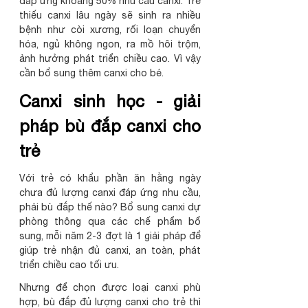
đáp ứng khoảng 50% nhu cầu canxi. Trẻ 
thiếu canxi lâu ngày sẽ sinh ra nhiều 
bệnh như còi xương, rối loạn chuyển 
hóa, ngủ không ngon, ra mồ hôi trộm, 
ảnh hưởng phát triển chiều cao. Vì vậy 
cần bổ sung thêm canxi cho bé.
Canxi sinh học - giải 
pháp bù đắp canxi cho 
trẻ
Với trẻ có khẩu phần ăn hằng ngày 
chưa đủ lượng canxi đáp ứng nhu cầu, 
phải bù đắp thế nào? Bổ sung canxi dự 
phòng thông qua các chế phẩm bổ 
sung, mỗi năm 2-3 đợt là 1 giải pháp để 
giúp trẻ nhận đủ canxi, an toàn, phát 
triển chiều cao tối ưu.
Nhưng để chọn được loại canxi phù 
hợp, bù đắp đủ lượng canxi cho trẻ thì 