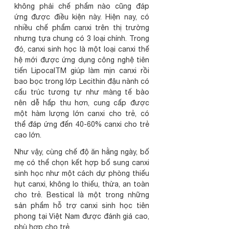
không phải chế phẩm nào cũng đáp 
ứng được điều kiện này. Hiện nay, có 
nhiều chế phẩm canxi trên thị trường 
nhưng tựa chung có 3 loại chính. Trong 
đó, canxi sinh học là một loại canxi thế 
hệ mới được ứng dụng công nghệ tiên 
tiến LipocalTM giúp làm mịn canxi rồi 
bao bọc trong lớp Lecithin đậu nành có 
cấu trúc tương tự như màng tế bào 
nên dễ hấp thu hơn, cung cấp được 
một hàm lượng lớn canxi cho trẻ, có 
thể đáp ứng đến 40-60% canxi cho trẻ 
cao lớn.
Như vậy, cùng chế độ ăn hằng ngày, bố 
mẹ có thể chọn kết hợp bổ sung canxi 
sinh học như một cách dự phòng thiếu 
hụt canxi, không lo thiếu, thừa, an toàn 
cho trẻ. Bestical là một trong những 
sản phẩm hỗ trợ canxi sinh học tiên 
phong tại Việt Nam được đánh giá cao, 
phù hợp cho trẻ.