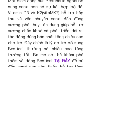
Một điểm cộng của Bestical là ngoài bổ 
sung canxi còn có sự kết hợp bộ đôi 
Vitamin D3 và K2(vitaMK7) hỗ trợ hấp 
thu và vận chuyển canxi đến đúng 
xương phát huy tác dụng giúp hỗ trợ 
xương chắc khoẻ và phát triển dài ra, 
tác động đúng bản chất tăng chiều cao 
cho trẻ. Đây chính là lý do trẻ bổ sung 
Bestical thường có chiều cao tăng 
trưởng tốt. Ba mẹ có thể khám phá 
thêm về dòng Bestical 
TẠI ĐÂY
 để bù 
đắp canxi con còn thiếu, hỗ trợ tăng 
chiều cao.
canxi
bổ sung canxi
canxi cho trẻ