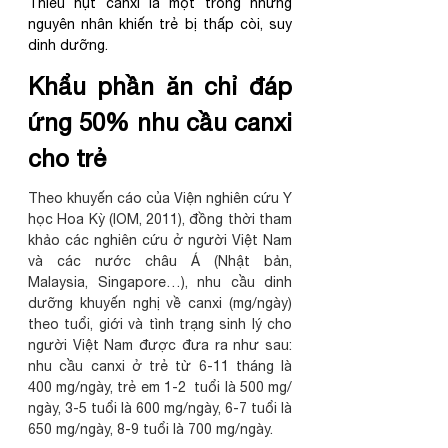
Thiếu hụt canxi là một trong những 
nguyên nhân khiến trẻ bị thấp còi, suy 
dinh dưỡng.
Khẩu phần ăn chỉ đáp 
ứng 50% nhu cầu canxi 
cho trẻ
Theo khuyến cáo của Viện nghiên cứu Y 
học Hoa Kỳ (IOM, 2011), đồng thời tham 
khảo các nghiên cứu ở người Việt Nam 
và các nước châu Á (Nhật bản, 
Malaysia, Singapore…), nhu cầu dinh 
dưỡng khuyến nghị về canxi (mg/ngày) 
theo tuổi, giới và tình trạng sinh lý cho 
người Việt Nam được đưa ra như sau: 
nhu cầu canxi ở trẻ từ 6-11 tháng là 
400 mg/ngày, trẻ em 1-2  tuổi là 500 mg/ 
ngày, 3-5 tuổi là 600 mg/ngày, 6-7 tuổi là 
650 mg/ngày, 8-9 tuổi là 700 mg/ngày.