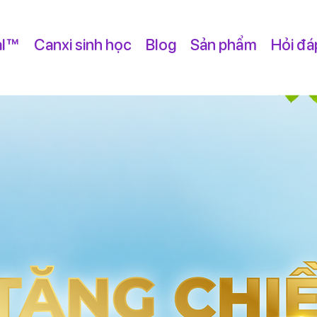
al™
Canxi sinh học
Blog
Sản phẩm
Hỏi đá