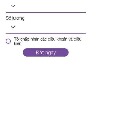
Số lượng
Tôi chấp nhận các điều khoản và điều
kiện
Đặt ngay
Địa chỉ: 352 Giải Phóng, Phương Liệt,
Thanh Xuân, Hà Nội
Điện thoại:
0986.060.688
Email:
canxisinhhocbestical@gmail.com