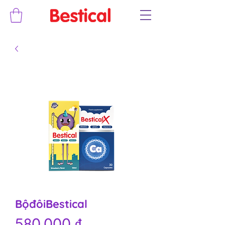
BộđôiBestical
Giá
580.000 ₫